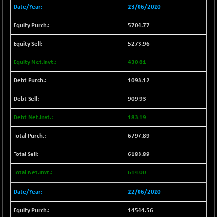
30304.54
(+ 1.16 %)
23/06/2020
BSE_PSU
+ 34.94
21095.95
5704.77
(+ 0.17 %)
BSE100ESG
-1.45
5273.96
417.88
(-0.35 %)
430.81
BSE150MC
+ 30.82
17240.08
(+ 0.18 %)
1093.12
BSE200
-29.81
11519.14
909.93
(-0.26 %)
BSE200EQUALW
183.19
+ 6.06
13932.48
(+ 0.04 %)
6797.89
BSE250LMC
-25.85
10975.74
(-0.23 %)
6183.89
BSE250SC
+ 0.06
7240.15
614.00
(+ 0.00 %)
BSE400MSC
+ 15.23
22/06/2020
12888.44
(+ 0.12 %)
14544.56
BSE500
-78.00