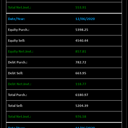
9504.15
(+ 0.54 %)
553.91
CNX IT
+ 441.50
31547.7
(+ 1.42 %)
12/06/2020
CNX LVI
-31.15
25206.55
5398.25
(-0.12 %)
CNX MEDIA
4540.44
-0.05
1554.95
(0.00 %)
857.81
CNX METAL
+ 65.25
13189.85
(+ 0.50 %)
782.72
CNX MIDCAP
+ 136.75
63463.55
663.95
(+ 0.22 %)
CNX MNC
118.77
+ 203.30
33707.1
(+ 0.61 %)
6180.97
CNX PHARMA
-23.00
26541.8
(-0.09 %)
5204.39
CNX PSE
-15.05
9922.35
976.58
(-0.15 %)
CNX PSU BANK