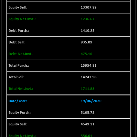
37099.57
(-0.21 %)
13307.89
BSE500MOME50
+ 82.21
46325.41
1236.67
(+ 0.18 %)
BSE500QLTY50
1410.25
+ 78.06
22827.24
(+ 0.34 %)
935.09
BSECMINSURAN
-11.24
2327.89
(-0.48 %)
475.16
BSEDOLLEX30
-46.50
6764.3
15954.81
(-0.68 %)
BSEFOCUSMC
14242.98
+ 70.22
26083.02
(+ 0.27 %)
1711.83
BSEINDIA150
-55.18
18998.51
(-0.29 %)
19/06/2020
BSEINDIADEF
+ 16.40
8088.76
5105.72
(+ 0.20 %)
BSEINTERNECO
4549.11
-5.80
3177.09
(-0.18 %)
556.61