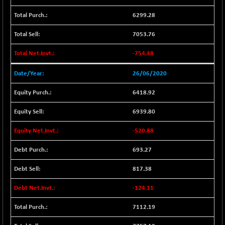
BSE METAL
+ 67.27
42153.13
6299.28
(+ 0.16 %)
BSE MOMEN
-2.12
7053.76
2256.24
(-0.09 %)
-754.48
BSE OIL&GAS
-167.13
26349.18
(-0.63 %)
26/06/2020
BSE PBI
-209.76
19988.39
6418.92
(-1.04 %)
BSE POWER
+ 21.91
6939.80
7660.66
(+ 0.29 %)
-520.88
BSE QUALITY
+ 7.10
1935.87
(+ 0.37 %)
693.27
BSE REALTY
-30.58
6911.39
817.38
(-0.44 %)
BSE SCSI
+ 17.73
-124.11
9066.08
(+ 0.20 %)
7112.19
BSE SENSEX50
-108.70
25799.43
(-0.42 %)