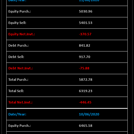
11/06/2020
+ 56.95
8786.2
(+ 0.65 %)
5030.96
CNX REALTY
-0.90
885.95
(-0.10 %)
5401.53
CNX SHAR 50
+ 28.10
4435.1
-370.57
(+ 0.64 %)
CNX SHAR 500
841.82
+ 39.10
7162.05
(+ 0.55 %)
917.70
CNX SMALLCAP
-10.45
19867.8
(-0.05 %)
-75.88
CNX SSI
-209.00
31265.2
5872.78
(-0.66 %)
6319.23
CNX_DF
-23.10
8942.1
(-0.26 %)
-446.45
CNX500
-17.35
23712.1
(-0.07 %)
10/06/2020
CPSE
+ 1.75
6484.65
6465.58
(+ 0.03 %)