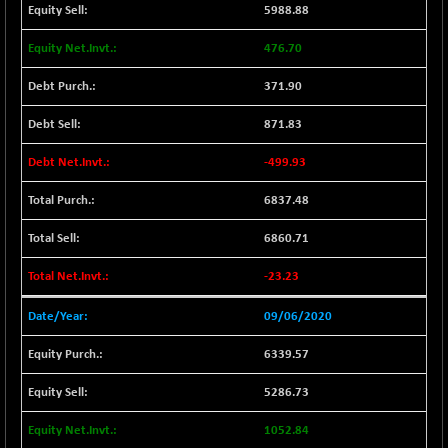
LIX 15
5988.88
-38.50
7724.15
(-0.50 %)
476.70
LIX15 MIDCAP
+ 66.45
17015.85
(+ 0.39 %)
371.90
N500FCQLTY30
+ 10.55
10241.45
871.83
(+ 0.10 %)
-499.93
N500MC502525
-5.75
16793
(-0.03 %)
6837.48
N500MOM50
+ 115.60
54545.15
(+ 0.21 %)
6860.71
N500MUCIFFTT
+ 60.90
14791.8
-23.23
(+ 0.41 %)
N500MUCIMFTT
09/06/2020
+ 88.00
17138.25
(+ 0.52 %)
6339.57
N5HMFMQVLV50
+ 71.90
31604.2
(+ 0.23 %)
5286.73
NI 15
+ 89.60
11824.25
1052.84
(+ 0.76 %)