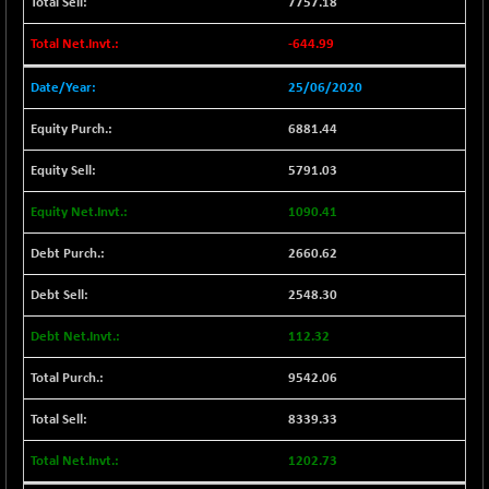
7757.18
BSE SERVICES
+ 0.73
1655.86
-644.99
(+ 0.04 %)
BSE SME IPO
+ 300.62
25/06/2020
102418.19
(+ 0.29 %)
6881.44
BSE TELECOM
+ 14.16
3592.19
(+ 0.40 %)
5791.03
BSE_BANKEX
-400.93
65492.23
1090.41
(-0.61 %)
BSE_CDS
-589.80
2660.62
64972.91
(-0.90 %)
2548.30
BSE_CGS
+ 237.06
79282.73
(+ 0.30 %)
112.32
BSE_FMCG
+ 33.14
18473.74
9542.06
(+ 0.18 %)
BSE_HCS
8339.33
+ 252.50
51234.81
(+ 0.50 %)
1202.73
BSE_IT
+ 348.25