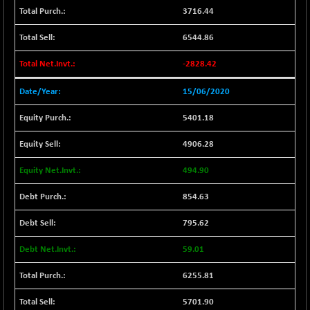
(+ 1.84 %)
3716.44
CNX BANK
-317.20
57746.45
(-0.55 %)
6544.86
CNX COMMO
+ 35.25
9991.65
-2828.42
(+ 0.35 %)
CNX CONSUM
15/06/2020
+ 25.70
12197.35
(+ 0.21 %)
5401.18
CNX DOI
+ 32.45
6062.75
(+ 0.54 %)
4906.28
CNX ENERGY
+ 66.60
38749.85
494.90
(+ 0.17 %)
CNX FIN
854.63
-397.50
26466
(-1.48 %)
795.62
CNX FMCG
+ 65.35
49435.2
(+ 0.13 %)
59.01
CNX HIGHBETA
-0.80
4510.1
6255.81
(-0.02 %)
CNX INFRA
5701.90
+ 50.85