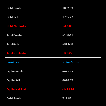
BSENAT
-91.31
26271.67
(-0.35 %)
1082.39
BSEPOWENERGY
-4.51
3939.99
1765.27
(-0.11 %)
BSEPREMCONSU
-682.88
-13.79
5610.58
(-0.25 %)
6188.11
BSESECLEADER
-2.66
15057.53
(-0.02 %)
6314.38
BSESELECTBG
+ 23.75
4546.31
-126.27
(+ 0.53 %)
BSESELIPO
17/06/2020
+ 8.01
4816.02
(+ 0.17 %)
4617.23
BSESEN606535
-114.26
34562.73
(-0.33 %)
6096.37
BSESENSEX60
-139.89
33368.54
-1479.14
(-0.42 %)
BSESENSEXEW
719.87
-368.69
81551.66
(-0.45 %)