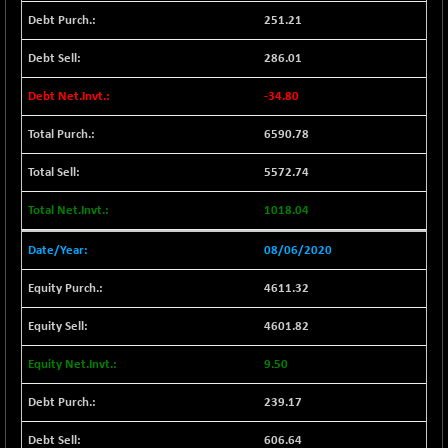
251.21
NIF MOBILITY
+ 195.25
23996.3
(+ 0.82 %)
286.01
NIF100A30
+ 155.90
18588.55
(+ 0.85 %)
-34.80
NIF100EESG
-11.90
5166.65
6590.78
(-0.23 %)
5572.74
NIF100ESG
-11.45
5132.1
(-0.22 %)
1018.04
NIF100ESGSL
-14.60
4129
(-0.35 %)
08/06/2020
NIF200A30
+ 47.30
26602.15
4611.32
(+ 0.18 %)
4601.82
NIF200MOME30
+ 123.20
31040.2
(+ 0.40 %)
9.50
NIF500HEALTH
+ 60.85
21734
(+ 0.28 %)
239.17
NIF500LMSECW
+ 2.35
606.64