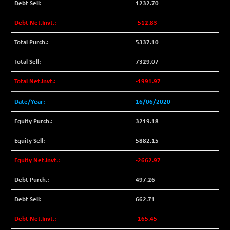
1232.70
BSESENSEXN30
+ 55.47
43196.67
(+ 0.13 %)
-512.83
BSESENSEXN50
-53.96
89137.05
5337.10
(-0.06 %)
BSETECK
7329.07
+ 117.87
15832.24
(+ 0.75 %)
-1991.97
BSEUTILITIES
+ 3.94
5718.99
(+ 0.07 %)
16/06/2020
DOLLEX
-7.34
2012.9
3219.18
(-0.36 %)
DOLLEX 100
5882.15
-12.95
2852.54
(-0.45 %)
-2662.97
CNX 100
-44.70
25712.7
(-0.17 %)
497.26
CNX 200
-13.65
14231.1
662.71
(-0.10 %)
CNX AUTO
-165.45
+ 534.50
29647.9