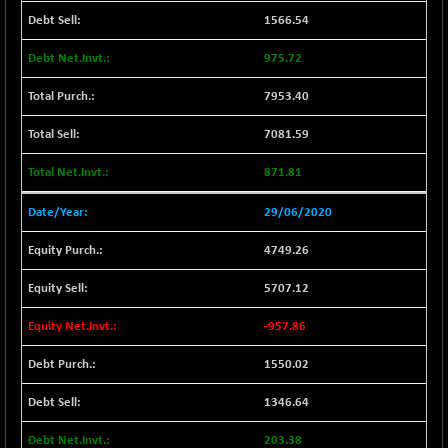
BSE EVI
+ 2.41
1040.9
1566.54
(+ 0.23 %)
BSE FINANCE
-170.26
975.72
12616.13
(-1.33 %)
7953.40
BSE FOCUSIT
+ 541.60
38142.48
(+ 1.44 %)
7081.59
BSE IND.MANU
+ 4.16
1106.71
871.81
(+ 0.38 %)
BSE INDUSTRI
+ 14.93
29/06/2020
16516.74
(+ 0.09 %)
4749.26
BSE INFRA
+ 0.35
587.35
(+ 0.06 %)
5707.12
BSE IPO
+ 37.86
17914.27
-957.86
(+ 0.21 %)
BSE LVI
+ 2.14
1550.02
1810.19
(+ 0.12 %)
1346.64
BSE MCSI
+ 35.97
18804.87
(+ 0.19 %)
203.38